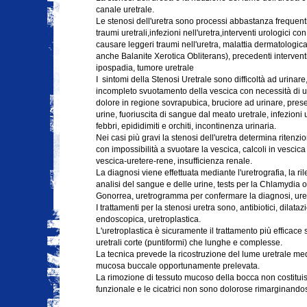
canale uretrale.
Le stenosi dell'uretra sono processi abbastanza frequent
traumi uretrali,infezioni nell'uretra,interventi urologici 
causare leggeri traumi nell'uretra, malattia dermatologic
anche Balanite Xerotica Obliterans), precedenti interventi
ipospadia, tumore uretrale
I sintomi della Stenosi Uretrale sono difficoltà ad urinar
incompleto svuotamento della vescica con necessità di u
dolore in regione sovrapubica, bruciore ad urinare, pres
urine, fuoriuscita di sangue dal meato uretrale, infezioni u
febbri, epididimiti e orchiti, incontinenza urinaria.
Nei casi più gravi la stenosi dell'uretra determina ritenzi
con impossibilità a svuotare la vescica, calcoli in vescica 
vescica-uretere-rene, insufficienza renale.
La diagnosi viene effettuata mediante l'uretrografia, la ri
analisi del sangue e delle urine, tests per la Chlamydia o
Gonorrea, uretrogramma per confermare la diagnosi, ure
I trattamenti per la stenosi uretra sono, antibiotici, dilata
endoscopica, uretroplastica.
L'uretroplastica è sicuramente il trattamento più efficace 
uretrali corte (puntiformi) che lunghe e complesse.
La tecnica prevede la ricostruzione del lume uretrale medi
mucosa buccale opportunamente prelevata.
La rimozione di tessuto mucoso della bocca non costitui
funzionale e le cicatrici non sono dolorose rimarginandosi